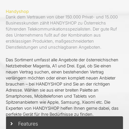
Handyshop
Dank dem Vertrauen von über 150.000 Privat- und 15.000
Businesskunden zählt HANDYSHOP zu Österreichs
führenden Telekommunikationsspezialisten. Der gute Ruf
des Unternehmens fußt auf der Kombination aus
erstklassigen Produkten, maßgeschneiderten
Dienstleistungen und unschlagbaren Angeboten.
Das Sortiment umfasst alle Angebote der österreichischen
Netzbetreiber Magenta, A1 und Drei. Egal, ob Sie einen
neuen Vertrag suchen, einen bestehenden Vertrag
verlängern möchten oder einen komplett neuen Anbieter
brauchen – bei HANDYSHOP sind Sie an der richtigen
Adresse. Wählen sie aus einer breiten Palette an
Smartphones, Mobiltelefonen und Tablets von
Spitzenanbietern wie Apple, Samsung, Xiaomi etc. Die
Experten von HANDYSHOP helfen Ihnen gerne dabei, das
perfekte Gerät für Ihre Bedürfnisse zu finden.
Features