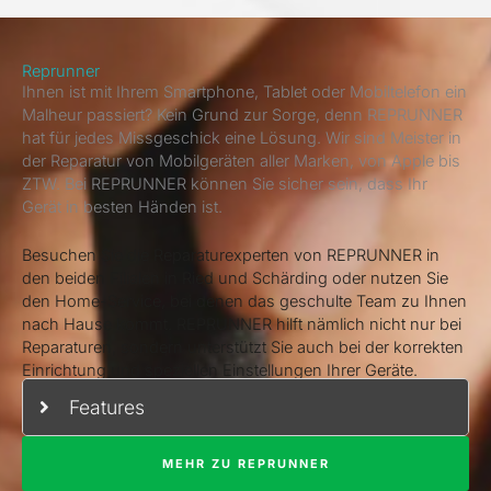
Reprunner
Ihnen ist mit Ihrem Smartphone, Tablet oder Mobiltelefon ein
Malheur passiert? Kein Grund zur Sorge, denn REPRUNNER
hat für jedes Missgeschick eine Lösung. Wir sind Meister in
der Reparatur von Mobilgeräten aller Marken, von Apple bis
ZTW. Bei REPRUNNER können Sie sicher sein, dass Ihr
Gerät in besten Händen ist.
Besuchen Sie die Reparaturexperten von REPRUNNER in
den beiden Filialen in Ried und Schärding oder nutzen Sie
den Home-Service, bei denen das geschulte Team zu Ihnen
nach Hause kommt. REPRUNNER hilft nämlich nicht nur bei
Reparaturen, sondern unterstützt Sie auch bei der korrekten
Einrichtung und speziellen Einstellungen Ihrer Geräte.
Features
MEHR ZU REPRUNNER