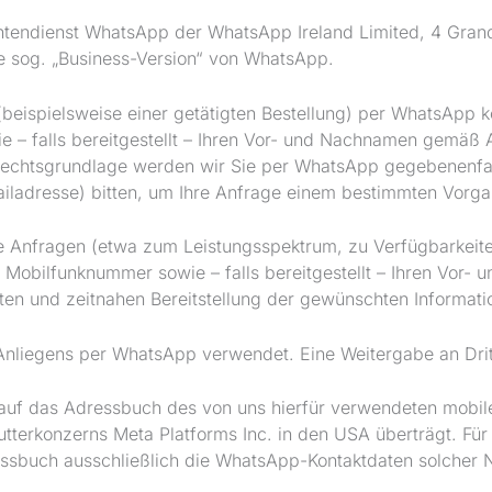
chtendienst WhatsApp der WhatsApp Ireland Limited, 4 Gran
die sog. „Business-Version“ von WhatsApp.
 (beispielsweise einer getätigten Bestellung) per WhatsApp 
– falls bereitgestellt – Ihren Vor- und Nachnamen gemäß Ar
Rechtsgrundlage werden wir Sie per WhatsApp gegebenenfall
iladresse) bitten, um Ihre Anfrage einem bestimmten Vorg
 Anfragen (etwa zum Leistungsspektrum, zu Verfügbarkeiten
Mobilfunknummer sowie – falls bereitgestellt – Ihren Vor- 
nten und zeitnahen Bereitstellung der gewünschten Informati
Anliegens per WhatsApp verwendet. Eine Weitergabe an Dritte
 auf das Adressbuch des von uns hierfür verwendeten mobil
tterkonzerns Meta Platforms Inc. in den USA überträgt. Fü
ssbuch ausschließlich die WhatsApp-Kontaktdaten solcher N