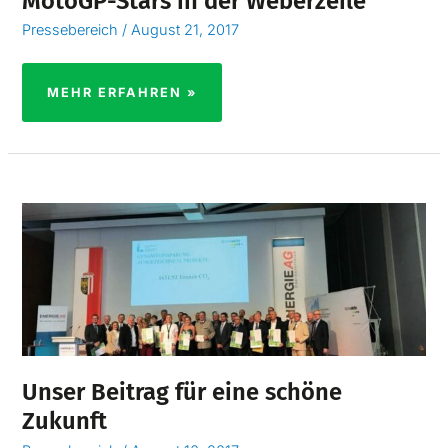
MotoGP-Stars in der Weberzeile
Pressebereich
/
August 21, 2017
MEHR ERFAHREN »
UNSER
BEITRAG
FÜR
EINE
SCHÖNE
ZUKUNFT
Unser Beitrag für eine schöne
Zukunft