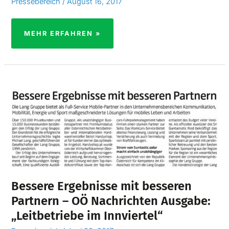
Pressebereich
/
August 16, 2017
MEHR ERFAHREN »
BESSERE
ERGEBNISSE
MIT
BESSEREN
PARTNERN
–
OÖ
NACHRICHTEN
AUSGABE:
„LEITBETRIEBE
Bessere Ergebnisse mit besseren
IM
Partnern – OÖ Nachrichten Ausgabe:
INNVIERTEL“
„Leitbetriebe im Innviertel“